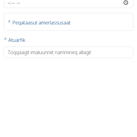
*
Peqataasut amerlassusaat
*
Atuarfik
*
Klassi
Atuartut immikkut atuartinneqarpat?
Arlaannik oqaatigerusutaqarpit?