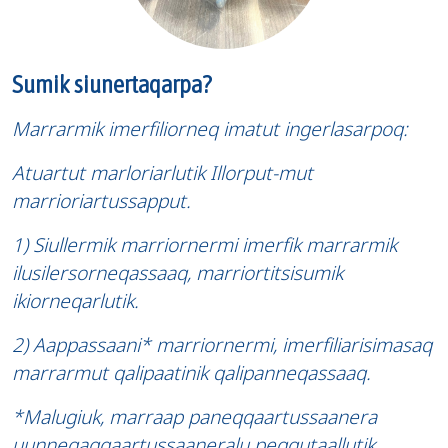
Sumik siunertaqarpa?
Marrarmik imerfiliorneq imatut ingerlasarpoq:
Atuartut marloriarlutik Illorput-mut
marrioriartussapput.
1) Siullermik marriornermi imerfik marrarmik
ilusilersorneqassaaq, marriortitsisumik
ikiorneqarlutik.
2) Aappassaani* marriornermi, imerfiliarisimasaq
marrarmut qalipaatinik qalipanneqassaaq.
*Malugiuk, marraap paneqqaartussaanera
uunneqaqqaartussaaneralu peqqutaallutik