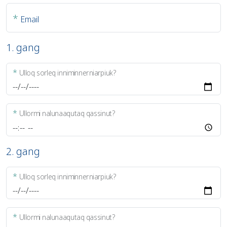
*
Email
1. gang
*
Ulloq sorleq inniminnerniarpiuk?
*
Ullormi nalunaaqutaq qassinut?
2. gang
*
Ulloq sorleq inniminnerniarpiuk?
*
Ullormi nalunaaqutaq qassinut?