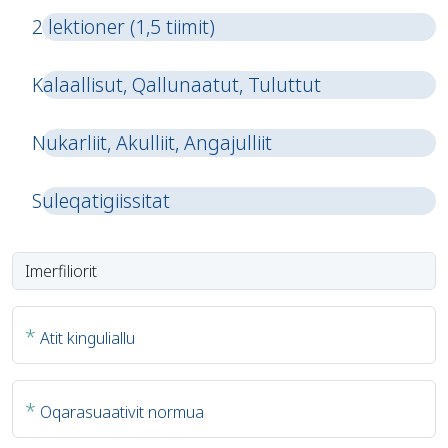
2 lektioner (1,5 tiimit)
Kalaallisut, Qallunaatut, Tuluttut
Nukarliit, Akulliit, Angajulliit
Suleqatigiissitat
*
Atit kinguliallu
*
Oqarasuaativit normua