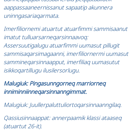
aappassaaneernissanut sapaatip akunnera
uninngasariaqarmata.
Imerfiliornemi atuartut atuarfimmi sammisaanut
imatut tulluarsarneqarsinnaavoq:
Assersuutigalugu atuarfimmi uumasut pillugit
sammisaqarsimagaanni, imerfiliornermi uumasut
sammineqarsinnaapput, imerfiliaq uumasutut
isikkoqartillugu ilusilersorlugu.
Malugiuk: Pingasunngorneq marriorneq
inniminniinneqarsinnanngimmat.
Malugiuk: Juullerpaluttuliortoqarsinnaanngilaq.
Qassiusinnaappat: annerpaamik klassi ataaseq
(atuartut 26-it).