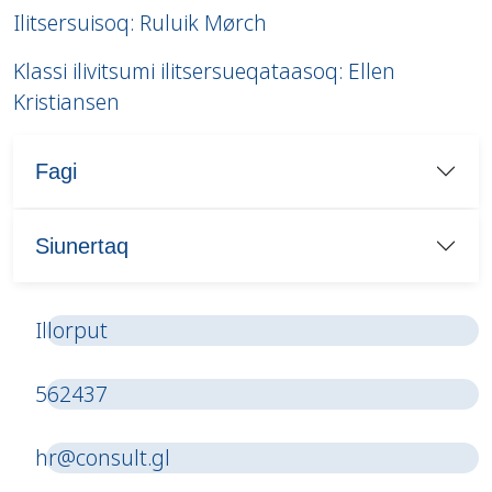
Ilitsersuisoq: Ruluik Mørch
Klassi ilivitsumi ilitsersueqataasoq: Ellen
Kristiansen
Fagi
Siunertaq
Illorput
562437
hr@consult.gl