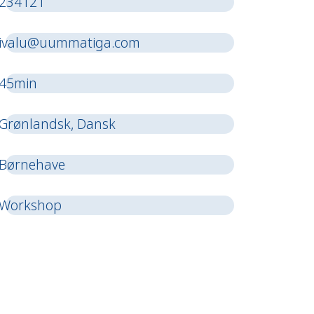
234121
ivalu@uummatiga.com
45min
Grønlandsk, Dansk
Børnehave
Workshop